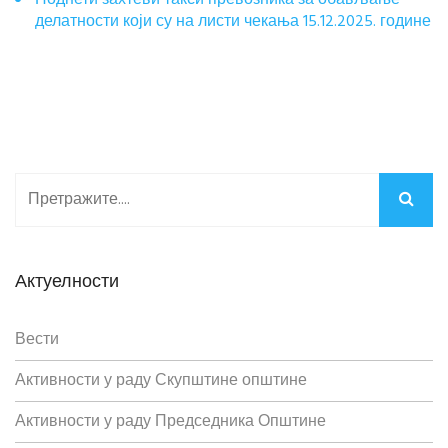
Поднети захтеви такси превозника за обављање
делатности који су на листи чекања 15.12.2025. године
Актуелности
Вести
Активности у раду Скупштине општине
Активности у раду Председника Општине