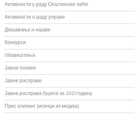
Активности у раду Општинског веће
Активности о раду управе
Дешавања и најаве
Конкурси
Oбавештења
Јавни позиви
Јавне расправе
Јавна расправа буџета за 2021.годину
Прес клипинг (исечци из медија)