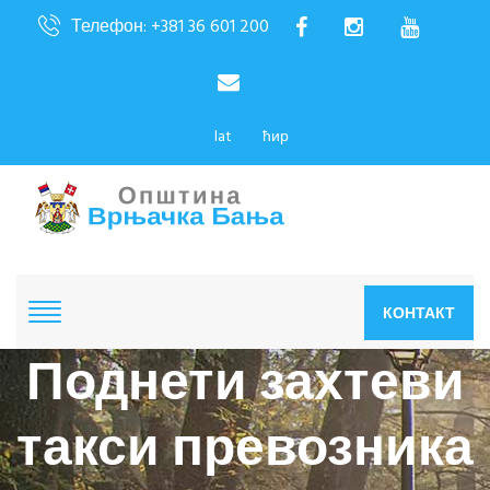
Телефон: +381 36 601 200
lat
ћир
КОНТАКТ
Поднети захтеви
такси превозника