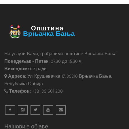
На услузи Вама, грађанима општине Врњачка Бања!
Понедељак - Петак:
07:30 до 15:30 ч
Викендом:
не ради
Адреса:
Ул. Крушевачка 17, 36210 Врњачка Бања,
Република Србија
Телефон:
+381 36 601 200
Најновије објаве