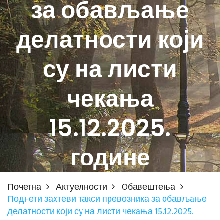
за обављање
делатности који
су на листи
чекања
15.12.2025.
године
Почетна
Актуелности
Oбавештења
Поднети захтеви такси превозника за обављање
делатности који су на листи чекања 15.12.2025.