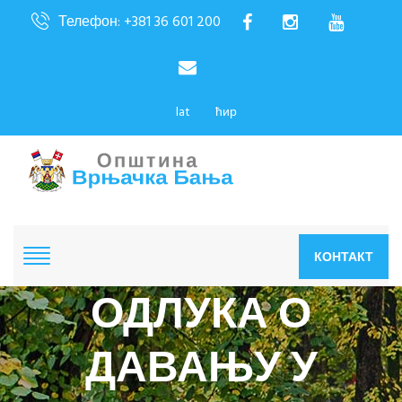
Телефон: +381 36 601 200
lat
ћир
КОНТАКТ
ОДЛУКА О
ДАВАЊУ У