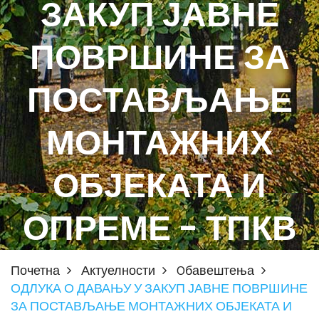
ЗАКУП ЈАВНЕ
ПОВРШИНЕ ЗА
ПОСТАВЉАЊЕ
МОНТАЖНИХ
ОБЈЕКАТА И
ОПРЕМЕ - ТПКВ
Почетна
Актуелности
Oбавештења
ОДЛУКА О ДАВАЊУ У ЗАКУП ЈАВНЕ ПОВРШИНЕ
ЗА ПОСТАВЉАЊЕ МОНТАЖНИХ ОБЈЕКАТА И