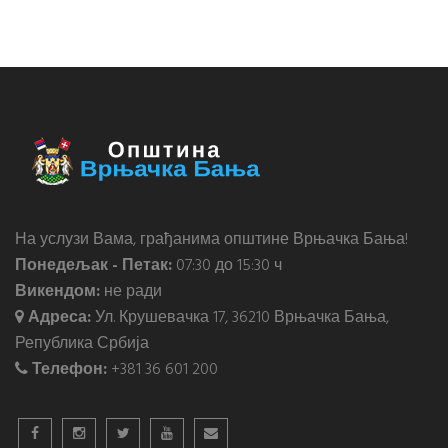
На услузи Вама, грађанима општине Врњачка Бања!
Понедељак - Петак:
07:30 до 15:30 ч
Викендом:
не ради
Адреса:
Ул. Крушевачка 17, 36210 Врњачка Бања,
Република Србија
Телефон:
+381 36 601 200