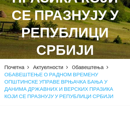
СЕ ПРАЗНУЈУ У
РЕПУБЛИЦИ
СРБИЈИ
Почетна
Актуелности
Oбавештења
ОБАВЕШТЕЊЕ О РАДНОМ ВРЕМЕНУ
ОПШТИНСКЕ УПРАВЕ ВРЊАЧКА БАЊА У
ДАНИМА ДРЖАВНИХ И ВЕРСКИХ ПРАЗИКА
КОЈИ СЕ ПРАЗНУЈУ У РЕПУБЛИЦИ СРБИЈИ