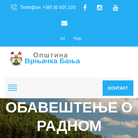
Телефон: +381 36 601 200
lat
ћир
КОНТАКТ
ОБАВЕШТЕЊЕ О
РАДНОМ