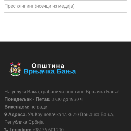
Прес клипинг (исечци из медија)
На услузи Вама, грађанима општине Врњачка Бања!
Понедељак - Петак:
07:30 до 15:30 ч
Викендом:
не ради
Адреса:
Ул. Крушевачка 17, 36210 Врњачка Бања,
Република Србија
Телефон:
+381 36 601 200