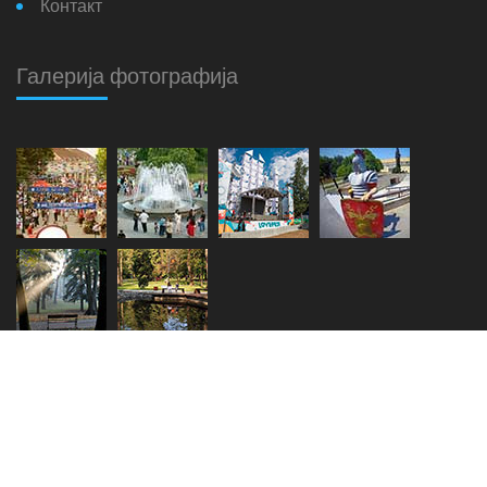
Контакт
Галерија фотографија
Copyright © 2018. - 2026.
Општина Врњачка Бања
Мапа сајта
Login