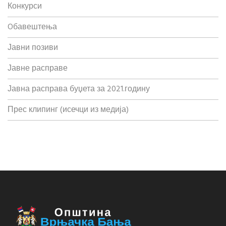
Конкурси
Oбавештења
Јавни позиви
Јавне расправе
Јавна расправа буџета за 2021.годину
Прес клипинг (исечци из медија)