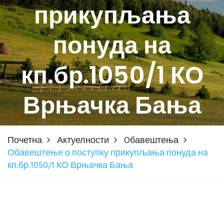
прикупљања
понуда на
кп.бр.1050/1 КО
Врњачка Бања
Почетна
Актуелности
Oбавештења
Обавештење о поступку прикупљања понуда на
кп.бр.1050/1 КО Врњачка Бања