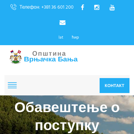
Телефон: +381 36 601 200
lat
ћир
КОНТАКТ
Обавештење о
поступку