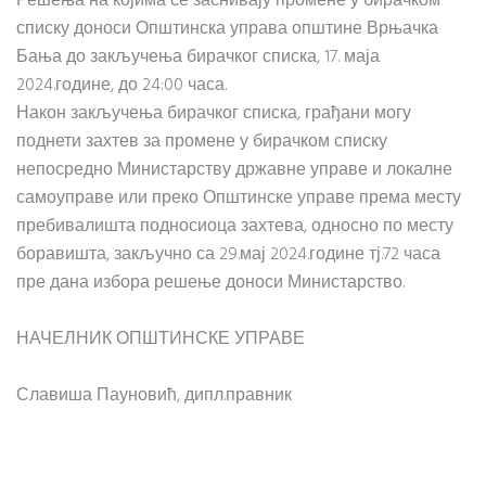
Решења на којима се заснивају промене у бирачком
списку доноси Општинска управа општине Врњачка
Бања до закључења бирачког списка, 17. маја
2024.године, до 24:00 часа.
Након закључења бирачког списка, грађани могу
поднети захтев за промене у бирачком списку
непосредно Министарству државне управе и локалне
самоуправе или преко Општинске управе према месту
пребивалишта подносиоца захтева, односно по месту
боравишта, закључно са 29.мај 2024.године тј.72 часа
пре дана избора решење доноси Министарство.
НАЧЕЛНИК ОПШТИНСКЕ УПРАВЕ
Славиша Пауновић, дипл.правник