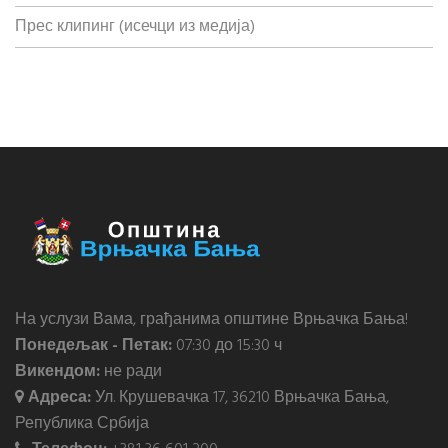
Прес клипинг (исечци из медија)
На услузи Вама, грађанима општине Врњачка Бања!
Понедељак - Петак:
07:30 до 15:30 ч
Викендом:
не ради
Адреса:
Ул. Крушевачка 17, 36210 Врњачка Бања,
Република Србија