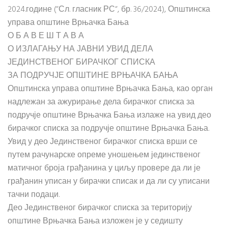
2024.године (“Сл. гласник РС“, бр. 36/2024), Општинска
управа општине Врњачка Бања
О Б А В Е Ш Т А В А
О ИЗЛАГАЊУ НА ЈАВНИ УВИД ДЕЛА
ЈЕДИНСТВЕНОГ БИРАЧКОГ СПИСКА
ЗА ПОДРУЧЈЕ ОПШТИНЕ ВРЊАЧКА БАЊА
Општинска управа општине Врњачка Бања, као орган
надлежан за ажурирање дела бирачког списка за
подручје општине Врњачка Бања излаже на увид део
бирачког списка за подручје општине Врњачка Бања.
Увид у део Јединственог бирачког списка врши се
путем рачунарске опреме уношењем јединственог
матичног броја грађанина у циљу провере да ли је
грађанин уписан у бирачки списак и да ли су уписани
тачни подаци.
Део Јединственог бирачког списка за територију
општине Врњачка Бања изложен је у седишту