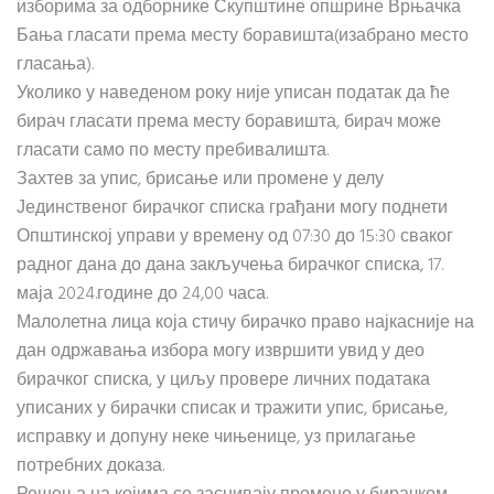
изборима за одборнике Скупштине опшрине Врњачка
Бања гласати према месту боравишта(изабрано место
гласања).
Уколико у наведеном року није уписан податак да ће
бирач гласати према месту боравишта, бирач може
гласати само по месту пребивалишта.
Захтев за упис, брисање или промене у делу
Јединственог бирачког списка грађани могу поднети
Општинској управи у времену од 07:30 до 15:30 сваког
радног дана до дана закључења бирачког списка, 17.
маја 2024.године до 24,00 часа.
Малолетна лица која стичу бирачко право најкасније на
дан одржавања избора могу извршити увид у део
бирачког списка, у циљу провере личних података
уписаних у бирачки списак и тражити упис, брисање,
исправку и допуну неке чињенице, уз прилагање
потребних доказа.