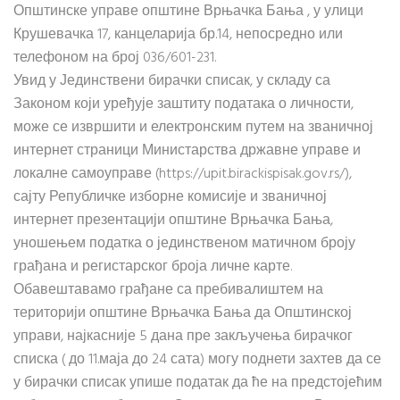
Општинске управе општине Врњачка Бања , у улици
Крушевачка 17, канцеларија бр.14, непосредно или
телефоном на број 036/601-231.
Увид у Јединствени бирачки списак, у складу са
Законом који уређује заштиту података о личности,
може се извршити и електронским путем на званичној
интернет страници Министарства државне управе и
локалне самоуправе (https://upit.birackispisak.gov.rs/),
сајту Републичке изборне комисије и званичној
интернет презентацији општине Врњачка Бања,
уношењем податка о јединственом матичном броју
грађана и регистарског броја личне карте.
Обавештавамо грађане са пребивалиштем на
територији општине Врњачка Бања да Општинској
управи, најкасније 5 дана пре закључења бирачког
списка ( до 11.маја до 24 сата) могу поднети захтев да се
у бирачки списак упише податак да ће на предстојећим