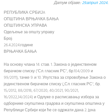
Датум објаве:
29.април 2024.
РЕПУБЛИКА СРБИЈA
ОПШТИНА ВРЊАЧКА БАЊА
ОПШТИНСКА УПРАВА
Одељење за општу управу
Број:
26.4.2024.године
ВРЊАЧКА БАЊА
На основу члана 14. став. 1. Закона о јединственом
бирачком списку (“Сл. гласник РС“, бр.104/2009 и
99/2011), тачке 9. и 10. Упутства за спровођење Закона о
јединственом бирачком списку („Сл. гласник РС“, бр.
15/2012, 88/2018, 67/2020, 40/2021, 90/2021,
16/2022,34/2024) и Одлуке о расписавању избора за
одборнике скупштина градова и скупштина општина у
Републици Србији који ће се одржати дана 2. јуна