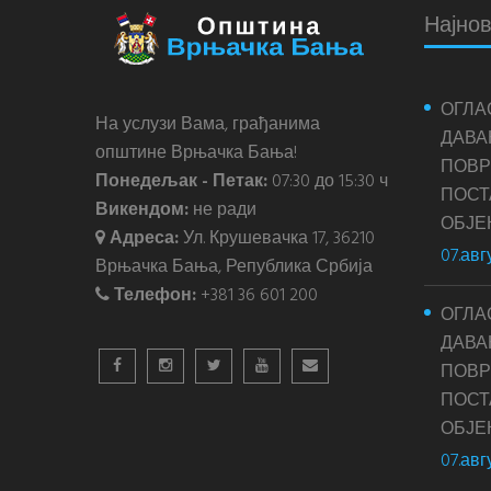
Најнов
ОГЛА
На услузи Вама, грађанима
ДАВА
општине Врњачка Бања!
ПОВР
Понедељак - Петак:
07:30 до 15:30 ч
ПОС
Викендом:
не ради
ОБЈЕ
Адреса:
Ул. Крушевачка 17, 36210
07.авг
Врњачка Бања, Република Србија
Телефон:
+381 36 601 200
ОГЛА
ДАВА
ПОВР
ПОС
ОБЈЕ
07.авг