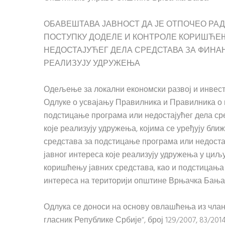
ОБАВЕШТАВА ЈАВНОСТ ДА ЈЕ ОТПОЧЕО РАД
ПОСТУПКУ ДОДЕЛЕ И КОНТРОЛЕ КОРИШЋЕ
НЕДОСТАЈУЋЕГ ДЕЛА СРЕДСТАВА ЗА ФИНА
РЕАЛИЗУЈУ УДРУЖЕЊА
Одељење за локални економски развој и инвести
Одлуке о усвајању Правилника и Правилника о 
подстицање програма или недостајућег дела ср
које реализују удружења, којима се уређују бл
средстава за подстицање програма или недоста
јавног интереса које реализују удружења у ци
коришћењу јавних средстава, као и подстицања 
интереса на територији општине Врњачка Бања
Одлука се доноси на основу овлашћења из члан
гласник Републике Србије“, број 129/2007, 83/2014 