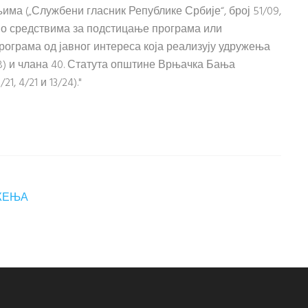
ењима („Службени гласник Републике Србије“, број 51/09,
дбе о средствима за подстицање програма или
ограма од јавног интереса која реализују удружења
18) и члана 40. Статута општине Врњачка Бања
, 4/21 и 13/24)."
ЖЕЊА