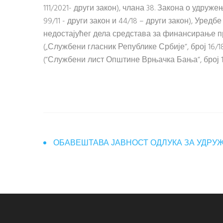
111/2021- други закон), члана 38. Закона о удруж
99/11 - други закон и 44/18 – други закон), Уре
недостајућег дела средстава за финансирање пр
(„Службени гласник Републике Србије“, број 16/
(“Службени лист Општине Врњачка Бања“, број 1/21
ОБАВЕШТАВА ЈАВНОСТ ОДЛУКА ЗА УДРУ