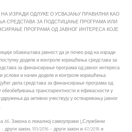
 НА ИЗРАДИ ОДЛУКЕ О УСВАЈАЊУ ПРАВИЛНИ КАО
ЊА СРЕДСТАВА ЗА ПОДСТИЦАЊЕ ПРОГРАМА ИЛИ
НСИРАЊЕ ПРОГРАМА ОД ЈАВНОГ ИНТЕРЕСА КОЈЕ
ције обавештава јавност да је почео рад на изради
поступку доделе и контроле коришћења средстава за
едстава за финансирање програма од јавног интереса
ижи услови и начин доделе и контроле коришћења
јућег дела средстава за финансирање програма од
љу обезбеђивања транспарентности и ефикасности у
удружења да активно учествују у остваривању јавног
.
а 46. Закона о локалној самоуправи („Службени
- други закон, 101/2016 – други закон и 47/2018 и