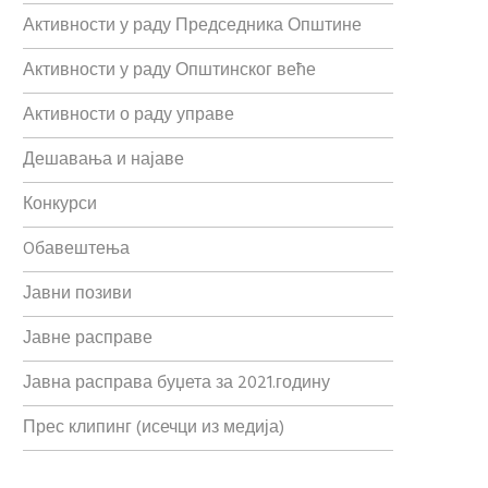
Активности у раду Председника Општине
Активности у раду Општинског веће
Активности о раду управе
Дешавања и најаве
Конкурси
Oбавештења
Јавни позиви
Јавне расправе
Јавна расправа буџета за 2021.годину
Прес клипинг (исечци из медија)