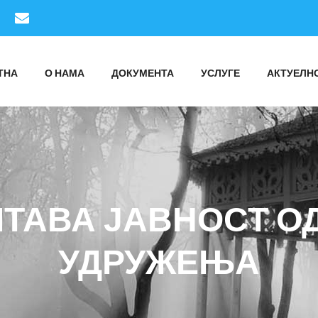
ТНА
О НАМА
ДОКУМЕНТА
УСЛУГЕ
АКТУЕЛН
ТАВА ЈАВНОСТ ОД
УДРУЖЕЊА