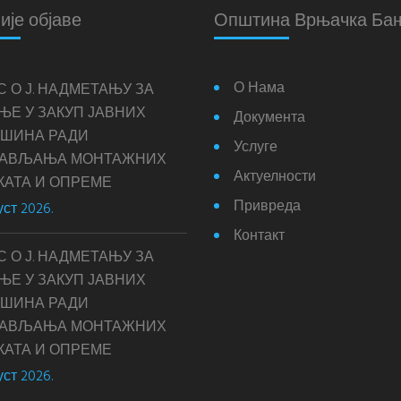
ије објаве
Општина Врњачка Ба
О Нама
С О Ј. НАДМЕТАЊУ ЗА
ЊЕ У ЗАКУП ЈАВНИХ
Документа
ШИНА РАДИ
Услуге
ТАВЉАЊА МОНТАЖНИХ
Актуелности
КАТА И ОПРЕМЕ
Привреда
уст 2026.
Контакт
С О Ј. НАДМЕТАЊУ ЗА
ЊЕ У ЗАКУП ЈАВНИХ
ШИНА РАДИ
ТАВЉАЊА МОНТАЖНИХ
КАТА И ОПРЕМЕ
уст 2026.