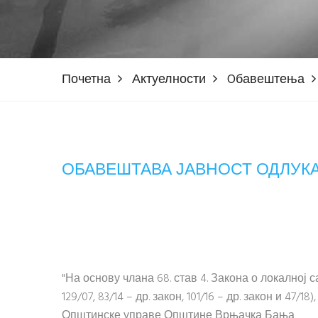
Почетна
Актуелности
Oбавештења
ОБАВЕШТАВА ЈАВНОСТ ОДЛУК
"На основу члана 68. став 4. Закона о локалној 
129/07, 83/14 – др. закон, 101/16 – др. закон и 4
Општинске управе Општине Врњачка Бања