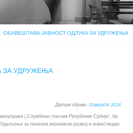
ОБАВЕШТАВА ЈАВНОСТ ОДЛУКА ЗА УДРУЖЕЊА
А ЗА УДРУЖЕЊА
Датум објаве:
12.август 2024.
самоуправи („Службени гласник Републике Србије”, бр.
7/18), Одељење за локални економски развој и инвестиције