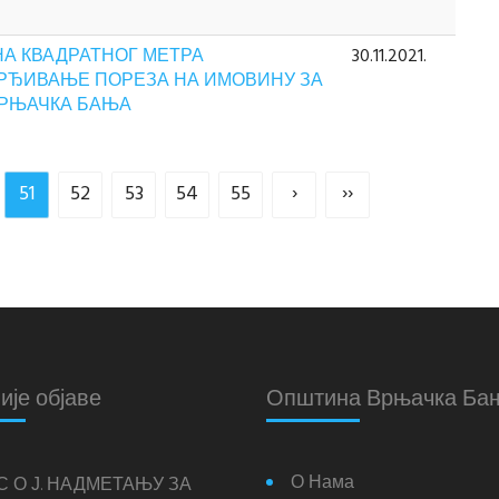
А КВАДРАТНОГ МЕТРА
30.11.2021.
РЂИВАЊЕ ПОРЕЗА НА ИМОВИНУ ЗА
ВРЊАЧКА БАЊА
51
52
53
54
55
›
››
ије објаве
Општина Врњачка Ба
О Нама
С О Ј. НАДМЕТАЊУ ЗА