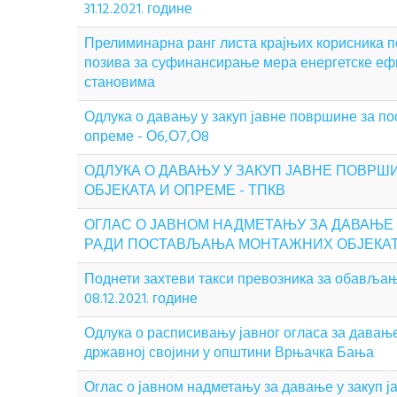
31.12.2021. године
Прелиминарна ранг листа крајњих корисника п
позива за суфинансирање мера енергетске еф
становима
Одлука о давању у закуп јавне површине за п
опреме - О6,О7,О8
ОДЛУКА О ДАВАЊУ У ЗАКУП ЈАВНЕ ПОВР
ОБЈЕКАТА И ОПРЕМЕ - ТПКВ
ОГЛАС О ЈАВНОМ НАДМЕТАЊУ ЗА ДАВАЊЕ
РАДИ ПОСТАВЉАЊА МОНТАЖНИХ ОБЈЕКАТА И
Поднети захтеви такси превозника за обављање
08.12.2021. године
Одлука о расписивању јавног огласа за дава
државној својини у општини Врњачка Бања
Оглас о јавном надметању за давање у закуп