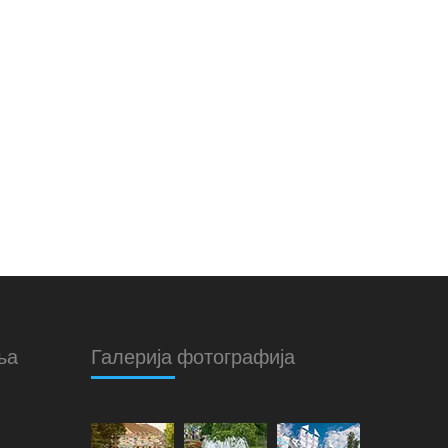
ња
Галерија фотографија