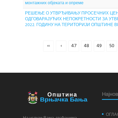
монтажних објеката и опреме
РЕШЕЊЕ О УТВРЂИВАЊУ ПРОСЕЧНИХ ЦЕН
ОДГОВАРАЈУЋИХ НЕПОКРЕТНОСТИ ЗА УТВ
2022. ГОДИНУ НА ТЕРИТОРИЈИ ОПШТИНЕ 
‹‹
‹
47
48
49
50
Најнов
ОГЛА