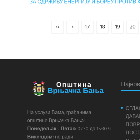
ЗА ОДРЖИВУ ЕНЕРГИЈУ И БОРБУ ПРОТИВ
‹‹
‹
17
18
19
20
Најнов
ОГЛА
На услузи Вама, грађанима
ДАВА
општине Врњачка Бања!
ПОВР
Понедељак - Петак:
07:30 до 15:30 ч
ПОС
Викендом:
не ради