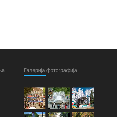
ња
Галерија фотографија