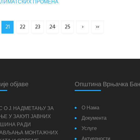
 КЛИМАТСКИХ ПРОМЕНА
21
22
23
24
25
›
››
ије објаве
Општина Врњачка Ба
О Нама
С О Ј. НАДМЕТАЊУ ЗА
ЊЕ У ЗАКУП ЈАВНИХ
Документа
ШИНА РАДИ
Услуге
ТАВЉАЊА МОНТАЖНИХ
Актуелности