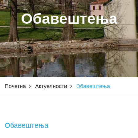
Oбавештења
Почетна
Актуелности
Oбавештења
Oбавештења