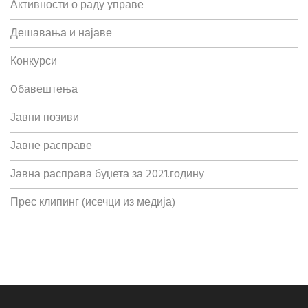
Активности о раду управе
Дешавања и најаве
Конкурси
Oбавештења
Јавни позиви
Јавне расправе
Јавна расправа буџета за 2021.годину
Прес клипинг (исечци из медија)