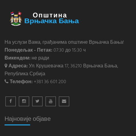
На услузи Вама, грађанима општине Врњачка Бања!
Понедељак - Петак:
07:30 до 15:30 ч
Викендом:
не ради
Адреса:
Ул. Крушевачка 17, 36210 Врњачка Бања,
Република Србија
Телефон:
+381 36 601 200
Најновије објаве