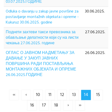
03.07.2025.ГОДИНЕ
Odluka o davanju u zakup javne površine za
30.06.2025.
postavljanje montažnih objekata i opreme -
Kukuruz 30.06.2025. godine
Поднети захтеви такси превозника за
27.06.2025.
обављање делатности који су на листи
чекања 27.06.2025. године
ОГЛАС О ЈАВНОМ НАДМЕТАЊУ ЗА
26.06.2025.
ДАВАЊЕ У ЗАКУП ЈАВНИХ
ПОВРШИНА РАДИ ПОСТАВЉАЊА
МОНТАЖНИХ ОБЈЕКАТА И ОПРЕМЕ
26.06.2025.ГОДИНЕ
‹‹
‹
10
11
12
13
14
15
16
17
18
›
››