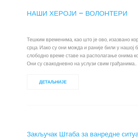
НАШИ ХЕРОЈИ – ВОЛОНТЕРИ
Тешким временима, као што је ово, изазвано ко
срца. Иако су они можда и раније били у нашој б
слободно време ставе на располагање онима кој
Они су свакодневно на услузи свим грађанима...
ДЕТАЉНИЈЕ
Закључак Штаба за ванредне ситуа