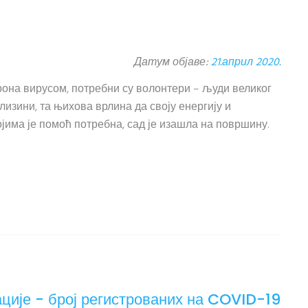
Датум објаве:
21.април 2020.
рона вирусом, потребни су волонтери – људи великог
лизини, та њихова врлина да своју енергију и
има је помоћ потребна, сад је изашла на површину.
ције - број регистрованих на COVID-19