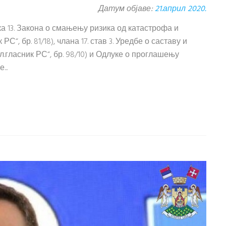
Датум објаве:
21.април 2020.
тачка 13. Закона о смањењу ризика од катастрофа и
, бр. 81/18), члана 17. став 3. Уредбе о саставу и
.гласник РС“, бр. 98/10) и Одлуке о проглашењу
..