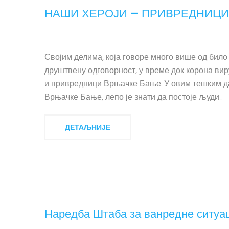
НАШИ ХЕРОЈИ – ПРИВРЕДНИЦИ
Својим делима, која говоре много више од било
друштвену одговорност, у време док корона виру
и привредници Врњачке Бање. У овим тешким да
Врњачке Бање, лепо је знати да постоје људи...
ДЕТАЉНИЈЕ
Наредба Штаба за ванредне ситуаци