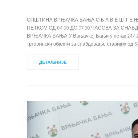
ОПШТИНА ВРЊАЧКА БАЊА О Б А В Е Ш Т Е 
ПЕТКОМ ОД 04:00 ДО 07:00 ЧАСОВА ЗА СН
ВРЊАЧКА БАЊА У Врњачкој Бањи у петак 24.4.202
трговински објекти за снабдевање старијих од 65
ДЕТАЉНИЈЕ