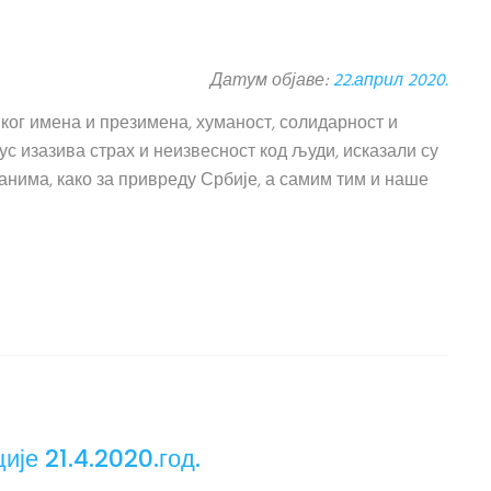
Датум објаве:
22.април 2020.
 ког имена и презимена, хуманост, солидарност и
с изазива страх и неизвесност код људи, исказали су
нима, како за привреду Србије, а самим тим и наше
је 21.4.2020.год.