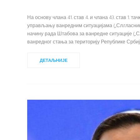
На основу члана 41. став 4. и члана 43. став 1. 
управљању ванредним ситуацијама („Сл.гласник РС“
начину рада Штабова за ванредне ситуације („Сл
ванредног стања за територију Републике Србије.
ДЕТАЉНИЈЕ