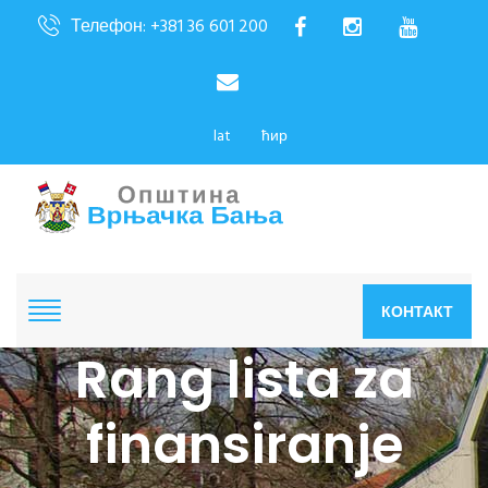
Телефон: +381 36 601 200
lat
ћир
КОНТАКТ
Rang lista za
finansiranje