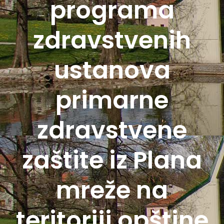
programa
zdravstvenih
ustanova
primarne
zdravstvene
zaštite iz Plana
mreže na
teritoriji opštine