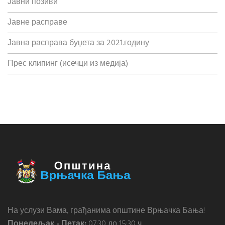
Јавни позиви
Јавне расправе
Јавна расправа буџета за 2021.годину
Прес клипинг (исечци из медија)
На услузи Вама, грађанима општине Врњачка Бања!
Понедељак - Петак:
07:30 до 15:30 ч