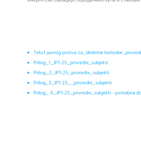
енергетске санације породичних кућа и станова
Tekst javnog poziva za_direktne korisnike_privre
Prilog_1_JP1-25_privredni_subjekti
Prilog_2_JP1-25_privredni_subjekti
Prilog_3_JP1-25__privredni_subjekti
Prilog_ 4_JP1-25_privredni_subjekti - potrebna d