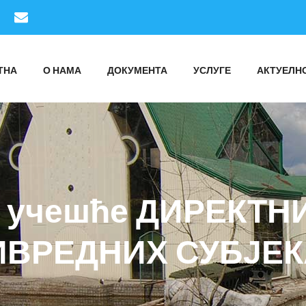
ТНА
О НАМА
ДОКУМЕНТА
УСЛУГЕ
АКТУЕЛН
за учешће ДИРЕКТ
ИВРЕДНИХ СУБЈЕК