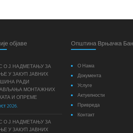
ије објаве
Општина Врњачка Ба
О Нама
С О Ј. НАДМЕТАЊУ ЗА
ЊЕ У ЗАКУП ЈАВНИХ
Документа
ШИНА РАДИ
Услуге
ТАВЉАЊА МОНТАЖНИХ
Актуелности
КАТА И ОПРЕМЕ
Привреда
уст 2026.
Контакт
С О Ј. НАДМЕТАЊУ ЗА
ЊЕ У ЗАКУП ЈАВНИХ