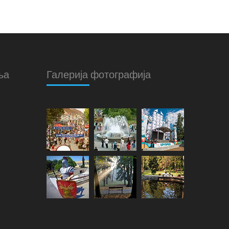
ња
Галерија фотографија