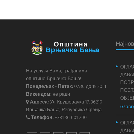
Најнов
ОГЛА
На услузи Вама, грађанима
ДАВА
општине Врњачка Бања!
ПОВР
Понедељак - Петак:
07:30 до 15:30 ч
ПОС
Викендом:
не ради
ОБЈЕ
Адреса:
Ул. Крушевачка 17, 36210
07.авг
Врњачка Бања, Република Србија
Телефон:
+381 36 601 200
ОГЛА
ДАВА