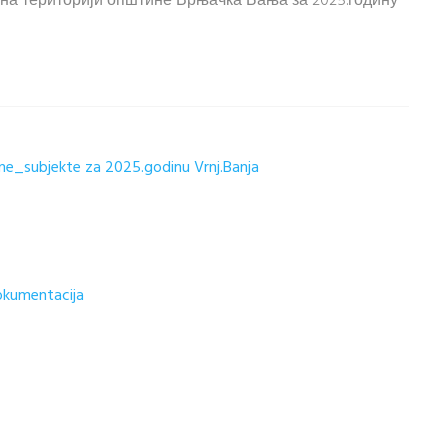
 на територији општине Врњачка Бања за 2025.годину
dne_subjekte za 2025.godinu Vrnj.Banja
okumentacija