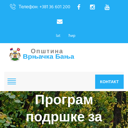
Телефон: +381 36 601 200
lat
ћир
КОНТАКТ
Програм
подршке за