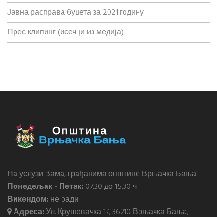
Јавна расправа буџета за 2021.годину
Прес клипинг (исечци из медија)
На услузи Вама, грађанима општине Врњачка Бања!
Понедељак - Петак:
07:30 до 15:30 ч
Викендом:
не ради
Адреса:
Ул. Крушевачка 17, 36210 Врњачка Бања,