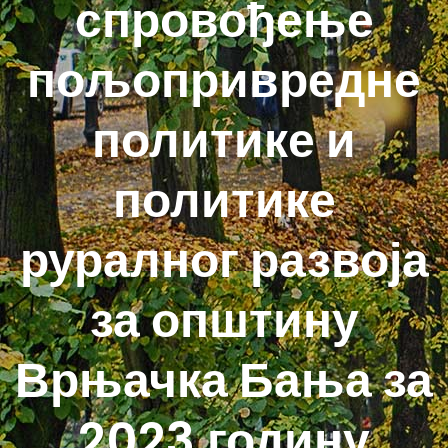
спровођење
пољопривредне
политике и
политике
руралног развоја
за општину
Врњачка Бања за
2023.годину