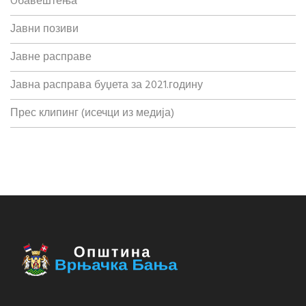
Oбавештења
Јавни позиви
Јавне расправе
Јавна расправа буџета за 2021.годину
Прес клипинг (исечци из медија)