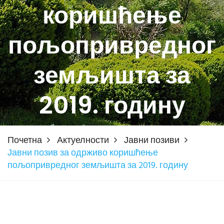
коришћење
пољопривредног
земљишта за
2019. годину
Почетна
Актуелности
Јавни позиви
Јавни позив за одрживо коришћење
пољопривредног земљишта за 2019. годину