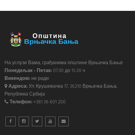
На услузи Вама, грађанима општине Врњачка Бања!
Понедељак - Петак:
07:30 до 15:30 ч
Викендом:
не ради
Адреса:
Ул. Крушевачка 17, 36210 Врњачка Бања,
Република Србија
Телефон:
+381 36 601 200