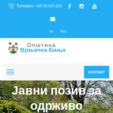
Телефон: +381 36 601 200
lat
ћир
КОНТАКТ
Јавни позив за
одрживо