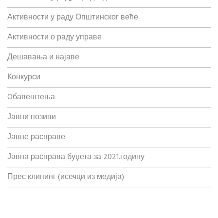
Активности у раду Општинског веће
Активности о раду управе
Дешавања и најаве
Конкурси
Oбавештења
Јавни позиви
Јавне расправе
Јавна расправа буџета за 2021.годину
Прес клипинг (исечци из медија)