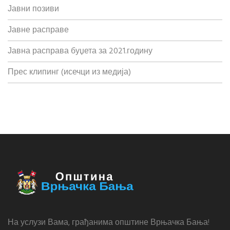
Јавни позиви
Јавне расправе
Јавна расправа буџета за 2021.годину
Прес клипинг (исечци из медија)
На услузи Вама, грађанима општине Врњачка Бања!