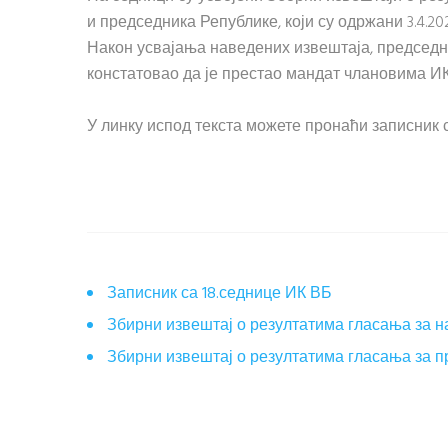
и председника Републике, који су одржани 3.4.202
Након усвајања наведених извештаја, председ
констатовао да је престао мандат члановима И
У линку испод текста можете пронаћи записник 
Записник са 18.седнице ИК ВБ
Збирни извештај о резултатима гласања за 
Збирни извештај о резултатима гласања за 