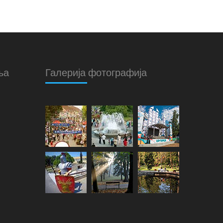
ња
Галерија фотографија