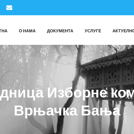
ТНА
О НАМА
ДОКУМЕНТА
УСЛУГЕ
АКТУЕЛН
дница Изборне ко
Врњачка Бања