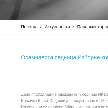
Почетна
Актуелности
Парламентарни
Осамнаеста седница Изборне ко
Дана 7.4.2022.године одржана је 18.седница ИК 
Врњачка Бања. Седници је присуствовао и г.Мил
На седници су усвојени Зборни извештаји о ре