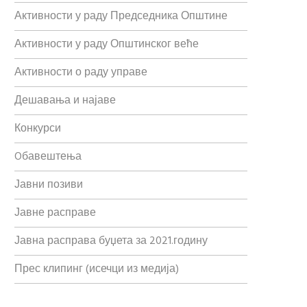
Активности у раду Председника Општине
Активности у раду Општинског веће
Активности о раду управе
Дешавања и најаве
Конкурси
Oбавештења
Јавни позиви
Јавне расправе
Јавна расправа буџета за 2021.годину
Прес клипинг (исечци из медија)