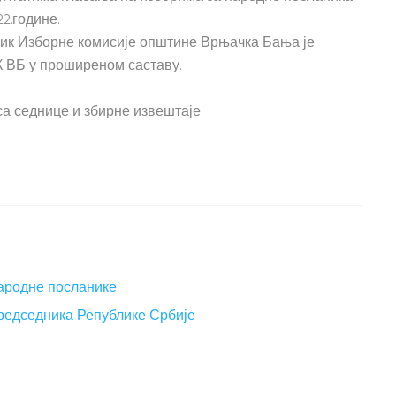
2.године.
ник Изборне комисије општине Врњачка Бања је
К ВБ у проширеном саставу.
са седнице и збирне извештаје.
народне посланике
председника Републике Србије