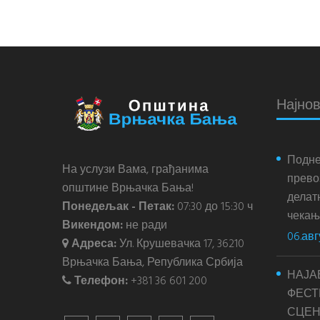
Најнов
Подне
На услузи Вама, грађанима
прево
општине Врњачка Бања!
делатн
Понедељак - Петак:
07:30 до 15:30 ч
чекања
Викендом:
не ради
06.авг
Адреса:
Ул. Крушевачка 17, 36210
Врњачка Бања, Република Србија
НАЈА
Телефон:
+381 36 601 200
ФЕСТ
СЦЕН