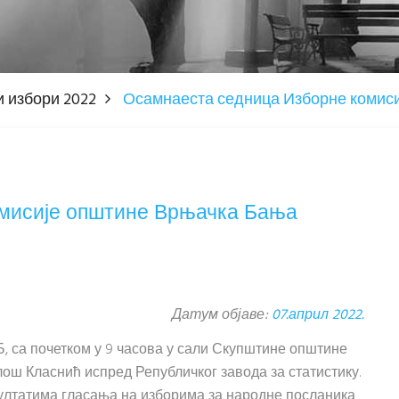
 избори 2022
Осамнаеста седница Изборне комис
мисије општине Врњачка Бања
Датум објаве:
07.април 2022.
ВБ, са почетком у 9 часова у сали Скупштине општине
ош Класнић испред Републичког завода за статистику.
зултатима гласања на изборима за народне посланика