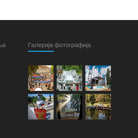
ња
Галерија фотографија