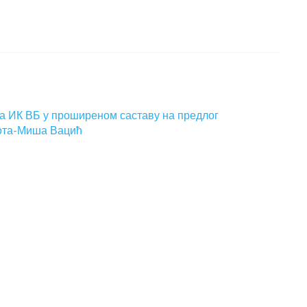
а ИК ВБ у проширеном саставу на предлог
иота-Миша Вацић