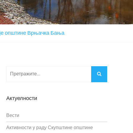
ије општине Врњачка Бања
Актуелности
Вести
Активности у раду Скупштине општине