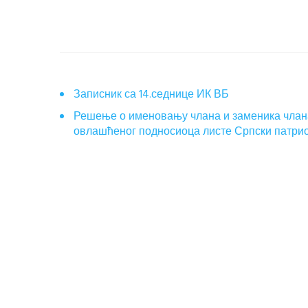
Записник са 14.седнице ИК ВБ
Решење о именовању члана и заменика члан
овлашћеног подносиоца листе Српски патр