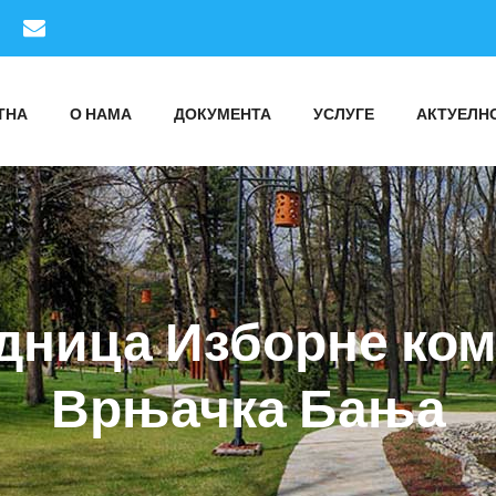
ТНА
О НАМА
ДОКУМЕНТА
УСЛУГЕ
АКТУЕЛН
дница Изборне ко
Врњачка Бања