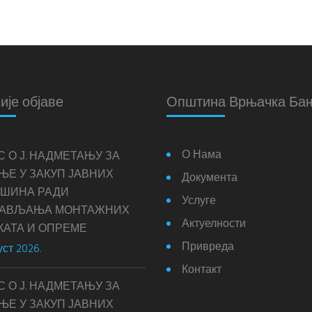
ије објаве
Општина Врњачка Ба
О Нама
С О Ј. НАДМЕТАЊУ ЗА
ЊЕ У ЗАКУП ЈАВНИХ
Документа
ШИНА РАДИ
Услуге
ТАВЉАЊА МОНТАЖНИХ
Актуелности
КАТА И ОПРЕМЕ
Привреда
уст 2026.
Контакт
С О Ј. НАДМЕТАЊУ ЗА
ЊЕ У ЗАКУП ЈАВНИХ