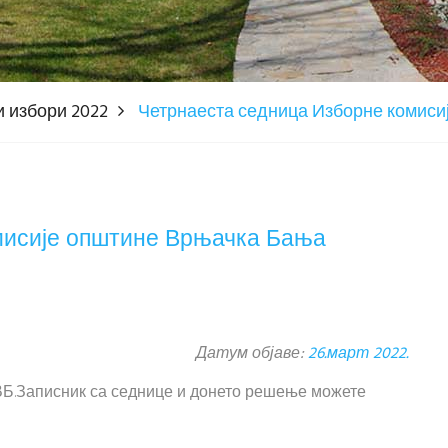
 избори 2022
Четрнаеста седница Изборне комис
мисије општине Врњачка Бања
Датум објаве:
26.март 2022.
К ВБ.Записник са седнице и донето решење можете