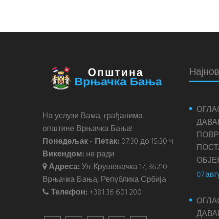
Најнов
ОГЛА
На услузи Вама, грађанима
ДАВА
општине Врњачка Бања!
ПОВР
Понедељак - Петак:
07:30 до 15:30 ч
ПОС
Викендом:
не ради
ОБЈЕ
Адреса:
Ул. Крушевачка 17, 36210
07.авг
Врњачка Бања, Република Србија
Телефон:
+381 36 601 200
ОГЛА
ДАВА