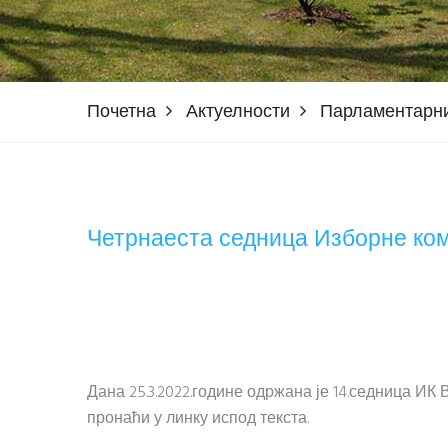
Почетна
Актуелности
Парламентарни
Четрнаеста седница Изборне ко
Дана 25.3.2022.године одржана је 14.седница И
пронаћи у линку испод текста.